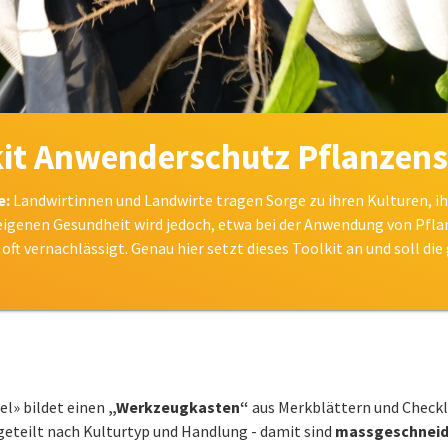
kit Anwenderschutz Pflanzens
e:
Landwirtinnen und Landwirte tragen Sorge zu ihren Kulturen, i
eigenen Gesundheit wird jedoch, etwa bei der Anwendung von Pfl
oft vernachlässigt. Genau hier setzt dieses Toolkit an und soll d
l» bildet einen
„Werkzeugkasten“
aus Merkblättern und Checkli
fgeteilt nach Kulturtyp und Handlung - damit sind
massgeschneide