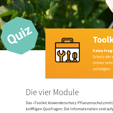
Tool
Keine Frag
Schutz der 
immer sehr 
aufzeigen.
Die vier Module
Das «Toolkit Anwenderschutz Pflanzenschutzmitte
kniffligen Quizfragen. Die Infomaterialien sind au