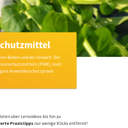
chutzmittel
hren Böden und der Umwelt. Der
anzenschutzmitteln (PSM), noch
ie gute Anwenderschutzpraxis
sten über Lernvideos bis hin zu
rte Praxistipps
nur wenige Klicks entfernt!