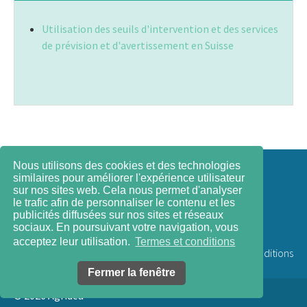
Utilisation des seuils d'intervention et des services
de prévision et d'avertissement en Suisse
Nous utilisons des cookies et des technologies
Contact
similaires pour améliorer l'expérience utilisateur
sur nos sites web. Cela nous permet d'analyser
le trafic afin de personnaliser le contenu et les
Impressum
publicités diffusées sur nos sites et réseaux
sociaux. En poursuivant votre navigation, vous
acceptez leur utilisation.
Termes et conditions
Termes et conditions
Fermer la fenêtre
© 2026
Agridea