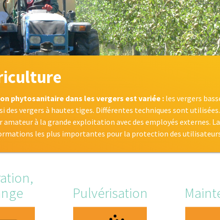
iculture
on phytosanitaire dans les vergers est variée :
les vergers bass
ssi des vergers à hautes tiges. Différentes techniques sont utilisée
ur amateur à la grande exploitation avec des employés externes. La 
formations les plus importantes pour la protection des utilisateurs
ation,
ange
Pulvérisation
Maint