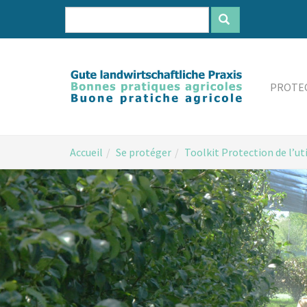
Aller
au
contenu
principal
PROTEC
You
Accueil
Se protéger
Toolkit Protection de l’ut
are
here: