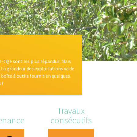
e-tige sont les plus répandus. Mais
s. La grandeur des exploitations va de
boîte à outils fournit en quelques
 !
Travaux
enance
consécutifs