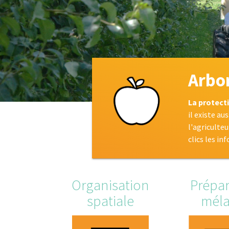
Arbor
La protecti
il existe au
l'agriculte
clics les in
Organisation
Prépar
spatiale
mél