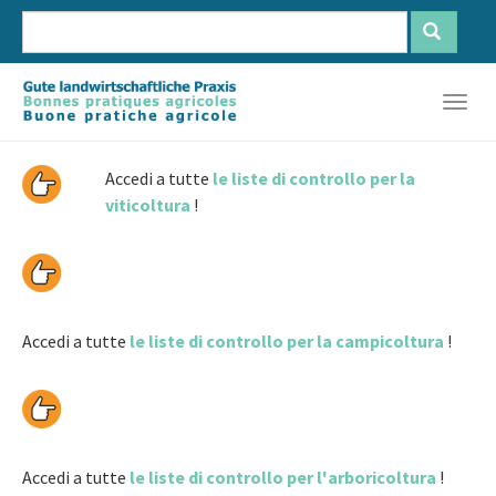
Skip
to
main
Français
Deutsch
Italiano
content
Togg
navig
Accedi a tutte
le liste di controllo per la
viticoltura
!
Accedi a tutte
le liste di controllo per la campicoltura
!
Accedi a tutte
le liste di controllo per l'arboricoltura
!