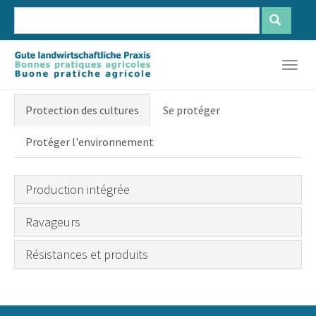
Skip
to
main
Français
Deutsch
Italiano
content
Togg
navig
Protection des cultures
Se protéger
Protéger l'environnement
Production intégrée
Ravageurs
Résistances et produits