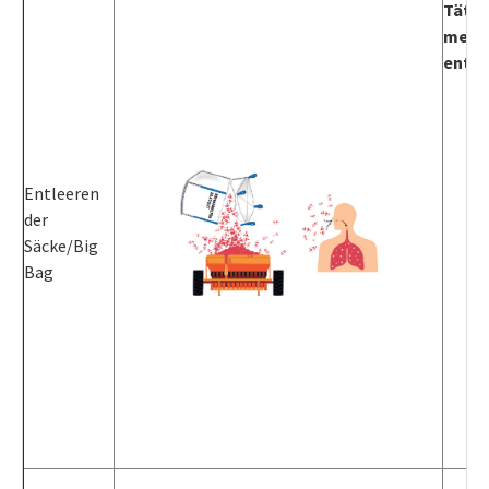
Tätig
meist
entst
Entleeren
der
Säcke/Big
Bag