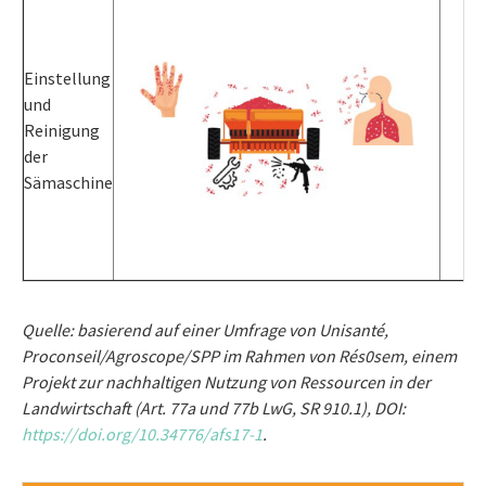
Einstellung
und
Reinigung
der
Sämaschine
Quelle: basierend auf einer Umfrage von Unisanté,
Proconseil/Agroscope/SPP im Rahmen von Rés0sem, einem
Projekt zur nachhaltigen Nutzung von Ressourcen in der
Landwirtschaft (Art. 77a und 77b LwG, SR 910.1), DOI:
https://doi.org/10.34776/afs17-1
.