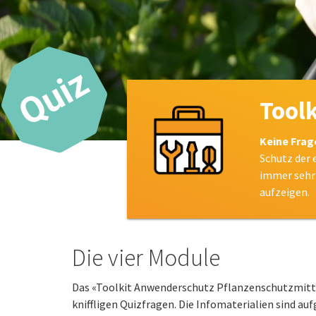
Tool
Keine Frag
Schutz der 
immer sehr 
aufzeigen.
Die vier Module
Das «Toolkit Anwenderschutz Pflanzenschutzmitte
kniffligen Quizfragen. Die Infomaterialien sind au