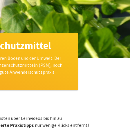
chutzmittel
hren Böden und der Umwelt. Der
anzenschutzmitteln (PSM), noch
ie gute Anwenderschutzpraxis
sten über Lernvideos bis hin zu
rte Praxistipps
nur wenige Klicks entfernt!