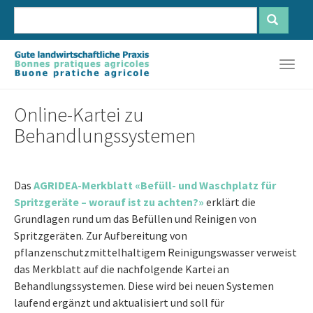
Zum
Hauptinhalt
springen
Français
Deutsch
Italiano
Togg
navig
Online-Kartei zu
Behandlungssystemen
Das
AGRIDEA-Merkblatt «Befüll- und Waschplatz für
Spritzgeräte – worauf ist zu achten?»
erklärt die
Grundlagen rund um das Befüllen und Reinigen von
Spritzgeräten. Zur Aufbereitung von
pflanzenschutzmittelhaltigem Reinigungswasser verweist
das Merkblatt auf die nachfolgende Kartei an
Behandlungssystemen. Diese wird bei neuen Systemen
laufend ergänzt und aktualisiert und soll für