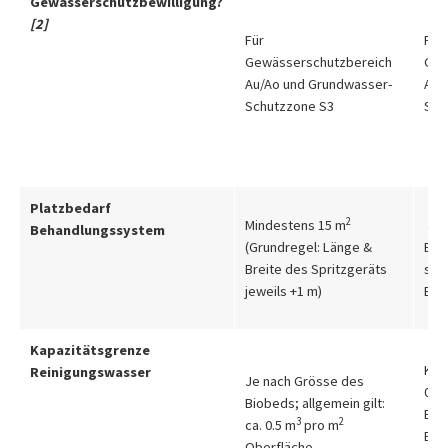
Gewässerschutzbewilligung?
[2]
Für
Für
Gewässerschutzbereich
Gew
Au/Ao und Grundwasser-
Au/
Schutzzone S3
Sch
Platzbedarf
2
Mindestens 15 m
4.5
Behandlungssystem
(Grundregel: Länge &
Einh
Breite des Spritzgeräts
schl
jeweils +1 m)
Bet
Kapazitätsgrenze
Kuns
Reinigungswasser
Je nach Grösse des
0.5 
Biobeds; allgemein gilt:
Einh
3
2
ca. 0.5 m
pro m
Bet
Oberfläche