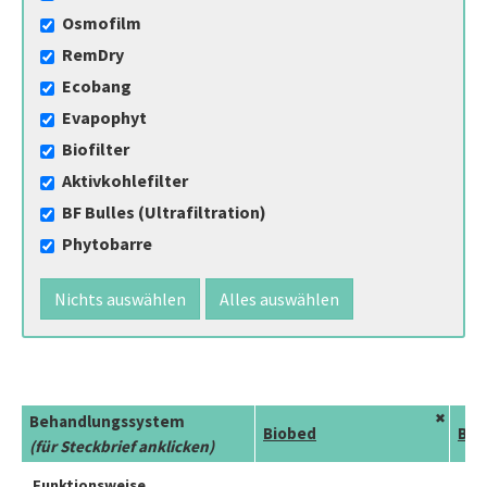
Osmofilm
RemDry
Ecobang
Evapophyt
Biofilter
Aktivkohlefilter
BF Bulles (Ultrafiltration)
Phytobarre
Nichts auswählen
Alles auswählen
✖
Behandlungssystem
Biobed
Bio
(für Steckbrief anklicken)
Funktionsweise