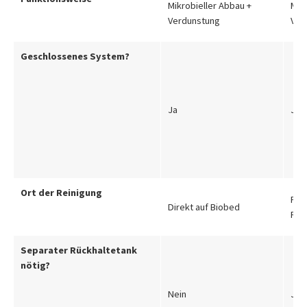
Mikrobieller Abbau +
Mik
Verdunstung
Ver
Geschlossenes System?
Ja
Ja
Ort der Reinigung
Fes
Direkt auf Biobed
Rei
Separater Rückhaltetank
nötig?
Nein
Ja