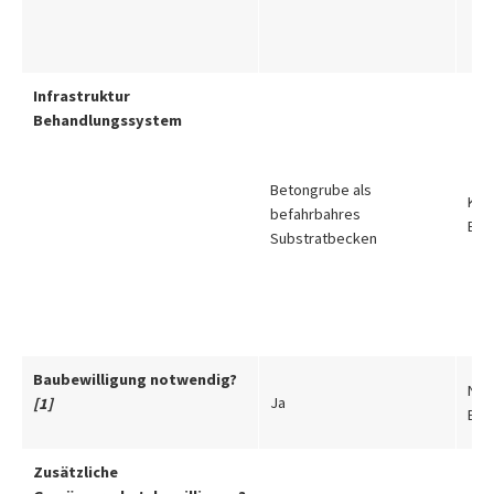
Infrastruktur
Behandlungssystem
Betongrube als
Kun
befahrbahres
Bet
Substratbecken
Baubewilligung notwendig?
Nur
Ja
[1]
Bet
Zusätzliche