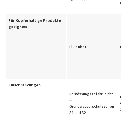
2
m
u
Für Kupferhaltige Produkte
geeignet?
Eher nicht
Eher
Einschränkungen
Vernässungsgefahr; nicht
Plat
in
Gru
Grundwasserschutzzonen
S1 
S1 und S2