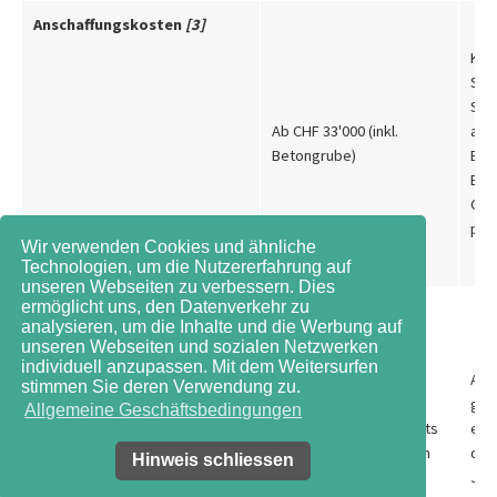
Anschaffungskosten
[3]
Kun
Stk.
Sam
Ab CHF 33'000 (inkl.
aut
Betongrube)
Bew
Bet
Grö
pro
Wir verwenden Cookies und ähnliche
Technologien, um die Nutzererfahrung auf
unseren Webseiten zu verbessern. Dies
ermöglicht uns, den Datenverkehr zu
Unterhaltsarbeiten
analysieren, um die Inhalte und die Werbung auf
unseren Webseiten und sozialen Netzwerken
individuell anzupassen. Mit dem Weitersurfen
Alle
stimmen Sie deren Verwendung zu.
Mulchen der Biomasse,
geh
Allgemeine Geschäftsbedingungen
Austausch des Substrats
ein
alle 10 Jahre empfohlen
des
Hinweis schliessen
Jah